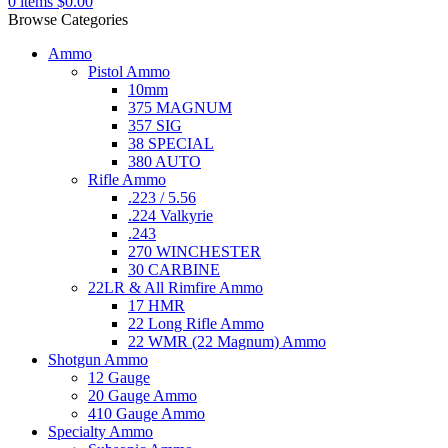
0
items
$
0.00
Browse Categories
Ammo
Pistol Ammo
10mm
375 MAGNUM
357 SIG
38 SPECIAL
380 AUTO
Rifle Ammo
.223 / 5.56
.224 Valkyrie
.243
270 WINCHESTER
30 CARBINE
22LR & All Rimfire Ammo
17 HMR
22 Long Rifle Ammo
22 WMR (22 Magnum) Ammo
Shotgun Ammo
12 Gauge
20 Gauge Ammo
410 Gauge Ammo
Specialty Ammo