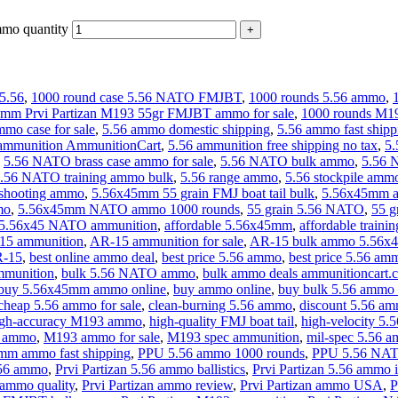
mo quantity
5.56
,
1000 round case 5.56 NATO FMJBT
,
1000 rounds 5.56 ammo
,
5mm Prvi Partizan M193 55gr FMJBT ammo for sale
,
1000 rounds M
mmo case for sale
,
5.56 ammo domestic shipping
,
5.56 ammo fast shipp
 ammunition AmmunitionCart
,
5.56 ammunition free shipping no tax
,
5.
5.56 NATO brass case ammo for sale
,
5.56 NATO bulk ammo
,
5.56 
.56 NATO training ammo bulk
,
5.56 range ammo
,
5.56 stockpile amm
 shooting ammo
,
5.56x45mm 55 grain FMJ boat tail bulk
,
5.56x45mm 
mo
,
5.56x45mm NATO ammo 1000 rounds
,
55 grain 5.56 NATO
,
55 g
e 5.56x45 NATO ammunition
,
affordable 5.56x45mm
,
affordable traini
15 ammunition
,
AR-15 ammunition for sale
,
AR-15 bulk ammo 5.56x
R-15
,
best online ammo deal
,
best price 5.56 ammo
,
best price 5.56 am
mmunition
,
bulk 5.56 NATO ammo
,
bulk ammo deals ammunitioncart.
buy 5.56x45mm ammo online
,
buy ammo online
,
buy bulk 5.56 ammo 
cheap 5.56 ammo for sale
,
clean-burning 5.56 ammo
,
discount 5.56 am
igh-accuracy M193 ammo
,
high-quality FMJ boat tail
,
high-velocity 5.
 ammo
,
M193 ammo for sale
,
M193 spec ammunition
,
mil-spec 5.56 a
mm ammo fast shipping
,
PPU 5.56 ammo 1000 rounds
,
PPU 5.56 NATO
.56 ammo
,
Prvi Partizan 5.56 ammo ballistics
,
Prvi Partizan 5.56 ammo 
 ammo quality
,
Prvi Partizan ammo review
,
Prvi Partizan ammo USA
,
P