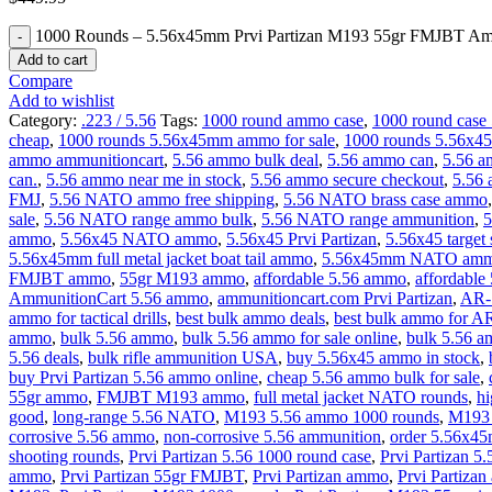
1000 Rounds – 5.56x45mm Prvi Partizan M193 55gr FMJBT Am
Add to cart
Compare
Add to wishlist
Category:
.223 / 5.56
Tags:
1000 round ammo case
,
1000 round case 
cheap
,
1000 rounds 5.56x45mm ammo for sale
,
1000 rounds 5.56x4
ammo ammunitioncart
,
5.56 ammo bulk deal
,
5.56 ammo can
,
5.56 a
can.
,
5.56 ammo near me in stock
,
5.56 ammo secure checkout
,
5.56
FMJ
,
5.56 NATO ammo free shipping
,
5.56 NATO brass case ammo
,
sale
,
5.56 NATO range ammo bulk
,
5.56 NATO range ammunition
,
5
ammo
,
5.56x45 NATO ammo
,
5.56x45 Prvi Partizan
,
5.56x45 target
5.56x45mm full metal jacket boat tail ammo
,
5.56x45mm NATO am
FMJBT ammo
,
55gr M193 ammo
,
affordable 5.56 ammo
,
affordabl
AmmunitionCart 5.56 ammo
,
ammunitioncart.com Prvi Partizan
,
AR-
ammo for tactical drills
,
best bulk ammo deals
,
best bulk ammo for A
ammo
,
bulk 5.56 ammo
,
bulk 5.56 ammo for sale online
,
bulk 5.56 a
5.56 deals
,
bulk rifle ammunition USA
,
buy 5.56x45 ammo in stock
,
buy Prvi Partizan 5.56 ammo online
,
cheap 5.56 ammo bulk for sale
,
55gr ammo
,
FMJBT M193 ammo
,
full metal jacket NATO rounds
,
h
good
,
long-range 5.56 NATO
,
M193 5.56 ammo 1000 rounds
,
M193
corrosive 5.56 ammo
,
non-corrosive 5.56 ammunition
,
order 5.56x45
shooting rounds
,
Prvi Partizan 5.56 1000 round case
,
Prvi Partizan 5
ammo
,
Prvi Partizan 55gr FMJBT
,
Prvi Partizan ammo
,
Prvi Partizan