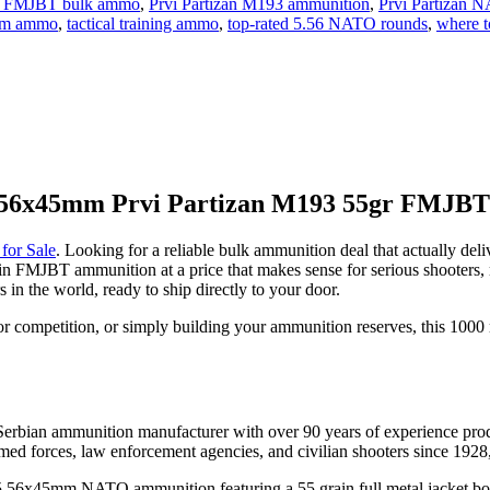
in FMJBT bulk ammo
,
Prvi Partizan M193 ammunition
,
Prvi Partizan
mm ammo
,
tactical training ammo
,
top-rated 5.56 NATO rounds
,
where t
.56x45mm Prvi Partizan M193 55gr FMJBT
or Sale
. Looking for a reliable bulk ammunition deal that actually de
FMJBT ammunition at a price that makes sense for serious shooters, ran
n the world, ready to ship directly to your door.
or competition, or simply building your ammunition reserves, this 100
 Serbian ammunition manufacturer with over 90 years of experience pr
ed forces, law enforcement agencies, and civilian shooters since 1928, a
 5.56x45mm NATO ammunition featuring a 55 grain full metal jacket boat 