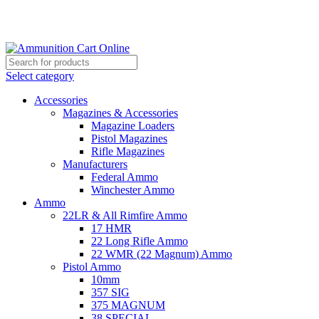
Grab Your Ammunition and... Go!
Select category
Accessories
Magazines & Accessories
Magazine Loaders
Pistol Magazines
Rifle Magazines
Manufacturers
Federal Ammo
Winchester Ammo
Ammo
22LR & All Rimfire Ammo
17 HMR
22 Long Rifle Ammo
22 WMR (22 Magnum) Ammo
Pistol Ammo
10mm
357 SIG
375 MAGNUM
38 SPECIAL