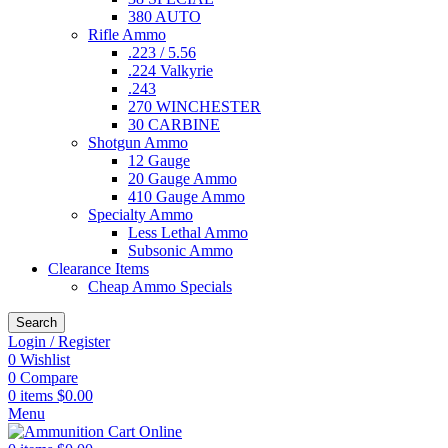
380 AUTO
Rifle Ammo
.223 / 5.56
.224 Valkyrie
.243
270 WINCHESTER
30 CARBINE
Shotgun Ammo
12 Gauge
20 Gauge Ammo
410 Gauge Ammo
Specialty Ammo
Less Lethal Ammo
Subsonic Ammo
Clearance Items
Cheap Ammo Specials
Search
Login / Register
0
Wishlist
0
Compare
0
items
$
0.00
Menu