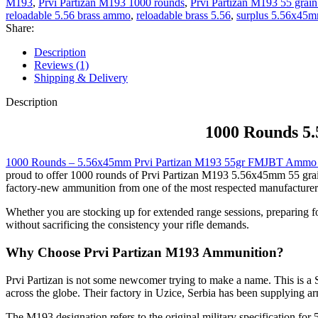
M193
,
Prvi Partizan M193 1000 rounds
,
Prvi Partizan M193 55 gra
reloadable 5.56 brass ammo
,
reloadable brass 5.56
,
surplus 5.56x45
Share:
Description
Reviews (1)
Shipping & Delivery
Description
1000 Rounds 5
1000 Rounds – 5.56x45mm Prvi Partizan M193 55gr FMJBT Ammo f
proud to offer 1000 rounds of Prvi Partizan M193 5.56x45mm 55 grain 
factory-new ammunition from one of the most respected manufacturers i
Whether you are stocking up for extended range sessions, preparing f
without sacrificing the consistency your rifle demands.
Why Choose Prvi Partizan M193 Ammunition?
Prvi Partizan is not some newcomer trying to make a name. This is a
across the globe. Their factory in Uzice, Serbia has been supplying arm
The M193 designation refers to the original military specification for