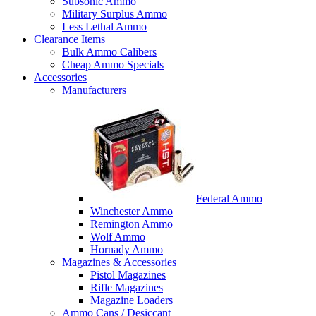
Subsonic Ammo
Military Surplus Ammo
Less Lethal Ammo
Clearance Items
Bulk Ammo Calibers
Cheap Ammo Specials
Accessories
Manufacturers
Federal Ammo
Winchester Ammo
Remington Ammo
Wolf Ammo
Hornady Ammo
Magazines & Accessories
Pistol Magazines
Rifle Magazines
Magazine Loaders
Ammo Cans / Desiccant