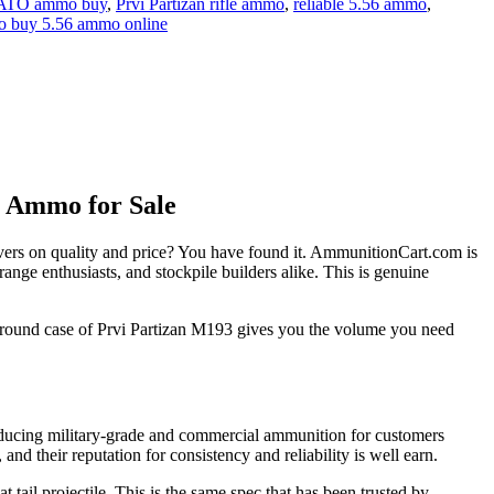
 NATO ammo buy
,
Prvi Partizan rifle ammo
,
reliable 5.56 ammo
,
o buy 5.56 ammo online
 Ammo for Sale
livers on quality and price? You have found it. AmmunitionCart.com is
ge enthusiasts, and stockpile builders alike. This is genuine
0 round case of Prvi Partizan M193 gives you the volume you need
oducing military-grade and commercial ammunition for customers
nd their reputation for consistency and reliability is well earn.
tail projectile. This is the same spec that has been trusted by