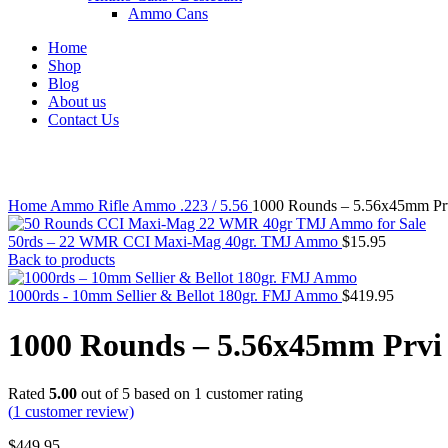
Ammo Cans
Home
Shop
Blog
About us
Contact Us
Click to enlarge
Home
Ammo
Rifle Ammo
.223 / 5.56
1000 Rounds – 5.56x45mm P
50rds – 22 WMR CCI Maxi-Mag 40gr. TMJ Ammo
$
15.95
Back to products
1000rds - 10mm Sellier & Bellot 180gr. FMJ Ammo
$
419.95
1000 Rounds – 5.56x45mm Prv
Rated
5.00
out of 5 based on
1
customer rating
(
1
customer review)
$
449.95