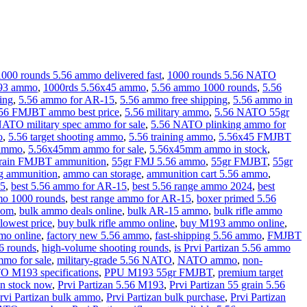
1000 rounds 5.56 ammo delivered fast
,
1000 rounds 5.56 NATO
193 ammo
,
1000rds 5.56x45 ammo
,
5.56 ammo 1000 rounds
,
5.56
ing
,
5.56 ammo for AR-15
,
5.56 ammo free shipping
,
5.56 ammo in
56 FMJBT ammo best price
,
5.56 military ammo
,
5.56 NATO 55gr
NATO military spec ammo for sale
,
5.56 NATO plinking ammo for
o
,
5.56 target shooting ammo
,
5.56 training ammo
,
5.56x45 FMJBT
ammo
,
5.56x45mm ammo for sale
,
5.56x45mm ammo in stock
,
rain FMJBT ammunition
,
55gr FMJ 5.56 ammo
,
55gr FMJBT
,
55gr
ng ammunition
,
ammo can storage
,
ammunition cart 5.56 ammo
,
45
,
best 5.56 ammo for AR-15
,
best 5.56 range ammo 2024
,
best
mo 1000 rounds
,
best range ammo for AR-15
,
boxer primed 5.56
com
,
bulk ammo deals online
,
bulk AR-15 ammo
,
bulk rifle ammo
lowest price
,
buy bulk rifle ammo online
,
buy M193 ammo online
,
mo online
,
factory new 5.56 ammo
,
fast-shipping 5.56 ammo
,
FMJBT
56 rounds
,
high-volume shooting rounds
,
is Prvi Partizan 5.56 ammo
mmo for sale
,
military-grade 5.56 NATO
,
NATO ammo
,
non-
 M193 specifications
,
PPU M193 55gr FMJBT
,
premium target
in stock now
,
Prvi Partizan 5.56 M193
,
Prvi Partizan 55 grain 5.56
rvi Partizan bulk ammo
,
Prvi Partizan bulk purchase
,
Prvi Partizan